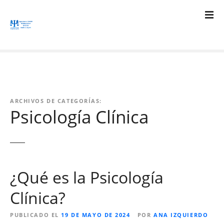
S
a
l
t
a
r
a
l
c
ARCHIVOS DE CATEGORÍAS:
Psicología Clínica
o
n
t
e
n
¿Qué es la Psicología
i
d
Clínica?
o
PUBLICADO EL
19 DE MAYO DE 2024
POR
ANA IZQUIERDO